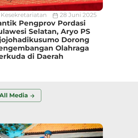
Kesekretariatan
28 Juni 2025
antik Pengprov Pordasi
ulawesi Selatan, Aryo PS
jojohadikusumo Dorong
engembangan Olahraga
erkuda di Daerah
All Media