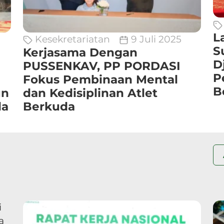
L
Kesekretariatan
9 Juli 2025
S
Kerjasama Dengan
D
PUSSENKAV, PP PORDASI
P
Fokus Pembinaan Mental
B
un
dan Kedisiplinan Atlet
da
Berkuda