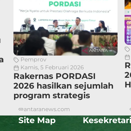
u
a
Pemprov
R
Kamis, 5 Februari 2026
2
Rakernas PORDASI
H
2026 hasilkan sejumlah
program strategis
antaranews.com
Site Map
Kesekretar