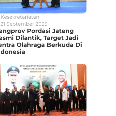
Kesekretariatan
21 September 2025
engprov Pordasi Jateng
esmi Dilantik, Target Jadi
entra Olahraga Berkuda Di
ndonesia