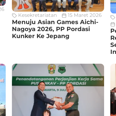
26
Kesekretariatan
15 Maret 2026
Menuju Asian Games Aichi-
Nagoya 2026, PP Pordasi
P
Kunker Ke Jepang
R
S
I