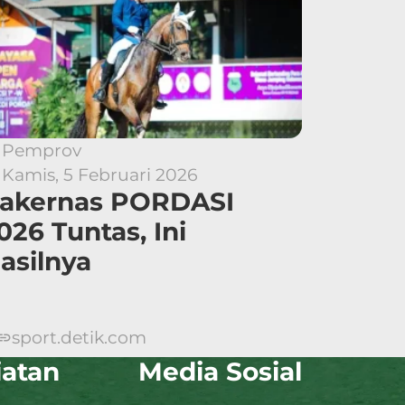
Pemprov
Kamis, 5 Februari 2026
akernas PORDASI
026 Tuntas, Ini
asilnya
sport.detik.com
iatan
Media Sosial