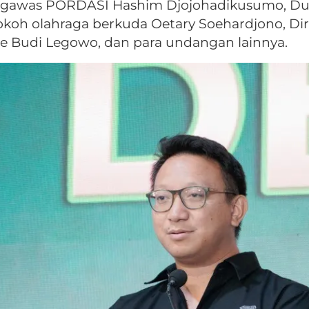
ngawas PORDASI Hashim Djojohadikusumo, Dut
okoh olahraga berkuda Oetary Soehardjono, Dir
ce Budi Legowo, dan para undangan lainnya.