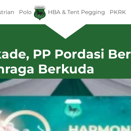
trian
Polo
HBA & Tent Pegging
PKRK
ade, PP Pordasi Be
hraga Berkuda