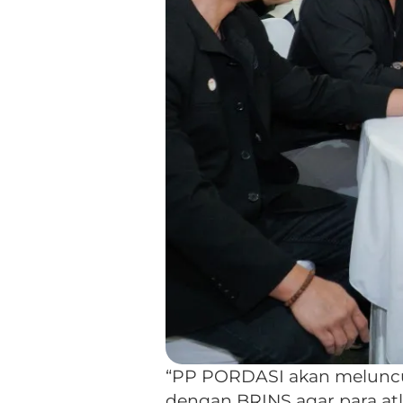
“PP PORDASI akan meluncu
dengan BRINS agar para at