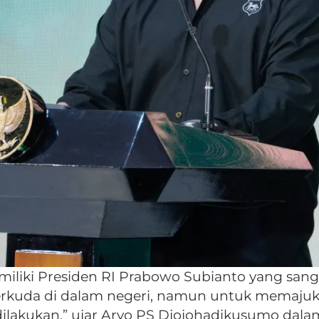
miliki Presiden RI Prabowo Subianto yang sa
rkuda di dalam negeri, namun untuk memajuka
dilakukan,” ujar Aryo PS Djojohadikusumo dal