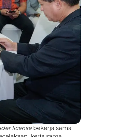
rider license
bekerja sama
celakaan, kerja sama