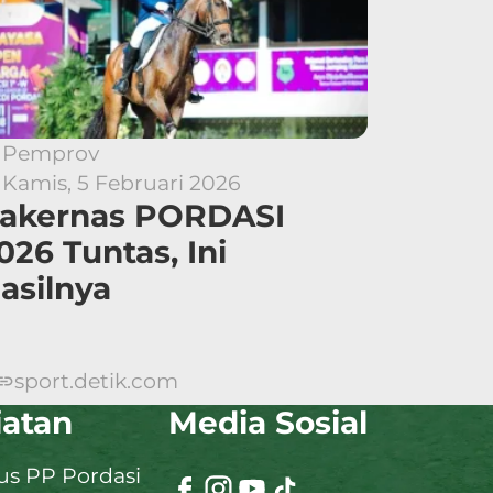
Pemprov
Kamis, 5 Februari 2026
akernas PORDASI
026 Tuntas, Ini
asilnya
sport.detik.com
iatan
Media Sosial
s PP Pordasi