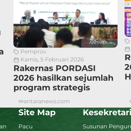
u
a
Pemprov
R
Kamis, 5 Februari 2026
2
Rakernas PORDASI
H
2026 hasilkan sejumlah
program strategis
antaranews.com
Site Map
Kesekretar
dan
Pacu
Susunan Penguru