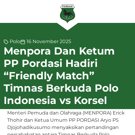
Polo
16 November 2025
Menpora Dan Ketum
PP Pordasi Hadiri
“Friendly Match”
Timnas Berkuda Polo
Indonesia vs Korsel
Menteri Pemuda dan Olahraga (MENPORA) Erick
Thohir dan Ketua Umum PP PORDASI Aryo PS
Djojohadikusumo menyaksikan pertandingan
persahabatan antara Timnas Berkuda Polo